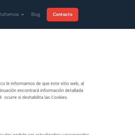
Contacto
ataformas
Blog
ico le informamos de que este sitio web, al
ntinuación encontrará información detallada
 ocurre si deshabilita las Cookies.
 cuales podrán ser actualizados y recuperados