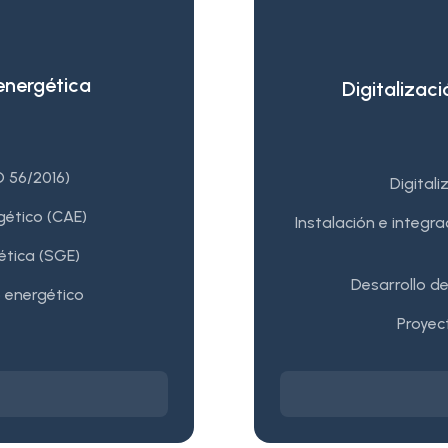
 energética
Digitalizaci
D 56/2016)
Digitali
gético (CAE)
Instalación e integr
ética (SGE)
Desarrollo d
 energético
Proyec