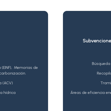
Subvenciones
Búsqueda 
a (EINF), Memorias de
carbonización.
Recopil
da (ACV)
Trami
a hídrica
Áreas de eficiencia ene
e