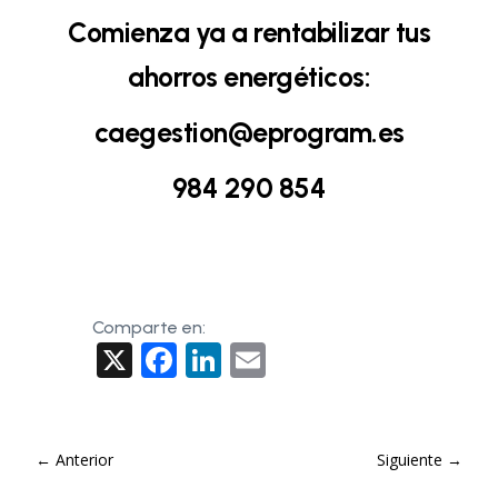
Comienza ya a rentabilizar tus
ahorros energéticos:
caegestion@eprogram.es
984 290 854
Comparte en:
X
F
Li
E
a
nk
m
c
e
ai
e
dI
l
←
Anterior
Siguiente
→